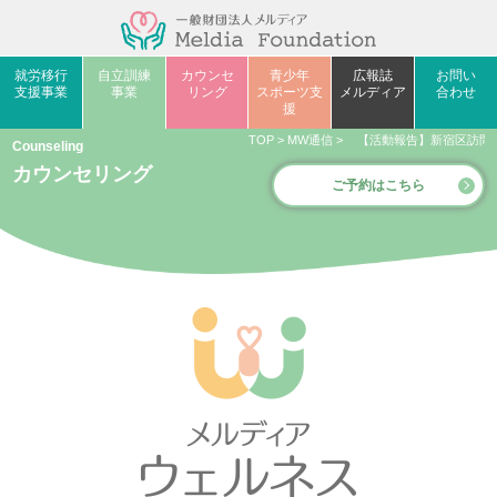
就労移行
自立訓練
カウンセ
青少年
広報誌
お問い
支援事業
事業
リング
スポーツ支
メルディア
合わせ
援
TOP
>
MW通信
>
【活動報告】新宿区訪問
Counseling
カウンセリング
ご予約はこちら