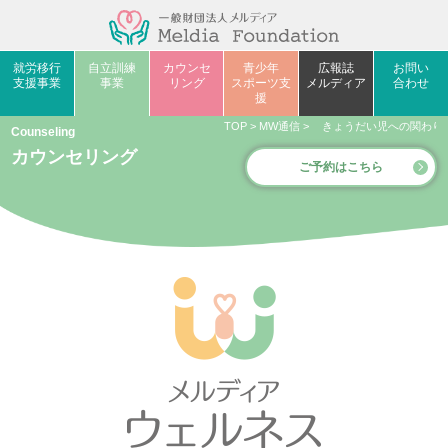
就労移行
自立訓練
カウンセ
青少年
広報誌
お問い
支援事業
事業
リング
スポーツ支
メルディア
合わせ
援
TOP
>
MW通信
>
きょうだい児への関わり-
Counseling
カウンセリング
ご予約はこちら