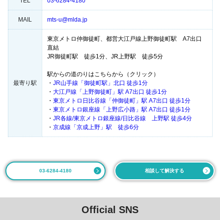
TEL
03-6284-4180
MAIL
mts-u@mlda.jp
東京メトロ仲御徒町、都営大江戸線上野御徒町駅 A7出口
直結
JR御徒町駅 徒歩1分、JR上野駅 徒歩5分
駅からの道のりはこちらから（クリック）
最寄り駅
・
JR山手線「御徒町駅」北口 徒歩1分
・
大江戸線「上野御徒町」駅 A7出口 徒歩1分
・
東京メトロ日比谷線「仲御徒町」駅 A7出口 徒歩1分
・
東京メトロ銀座線「上野広小路」駅 A7出口 徒歩1分
・
JR各線/東京メトロ銀座線/日比谷線 上野駅 徒歩4分
・
京成線「京成上野」駅 徒歩6分
03-6284-4180
相談して解決する
Official SNS