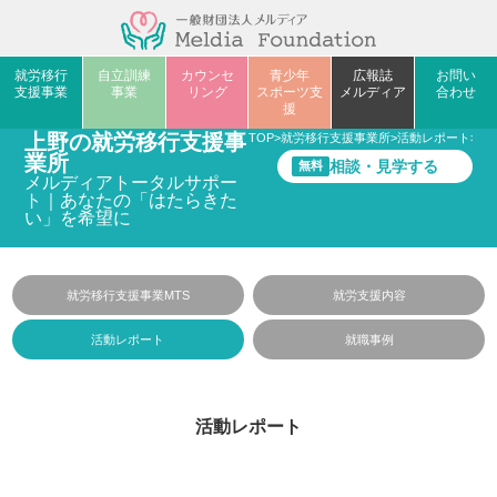
就労移行
自立訓練
カウンセ
青少年
広報誌
お問い
支援事業
事業
リング
スポーツ支
メルディア
合わせ
援
上野の就労移行支援事
TOP
>
就労移行支援事業所
>
活動レポート
>
季
業所
相談・見学する
無料
メルディアトータルサポー
ト｜あなたの「はたらきた
い」を希望に
就労移行支援事業MTS
就労支援内容
活動レポート
就職事例
活動レポート