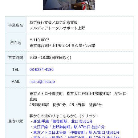
就労移行支援／就労定着支援
事業所名
メルディアトータルサポート上野
〒110-0005
所在地
東京都台東区上野6-2-14 喜久屋ビル3階
営業時間
9:30～18:30(日曜日除く)
TEL
03-6284-4180
MAIL
mts-u@mlda.jp
東京メトロ仲御徒町、都営大江戸線上野御徒町駅 A7出口
直結
JR御徒町駅 徒歩1分、JR上野駅 徒歩5分
駅からの道のりはこちらから（クリック）
最寄り駅
・
JR山手線「御徒町駅」北口 徒歩1分
・
大江戸線「上野御徒町」駅 A7出口 徒歩1分
・
東京メトロ日比谷線「仲御徒町」駅 A7出口 徒歩1分
・
東京メトロ銀座線「上野広小路」駅 A7出口 徒歩1分