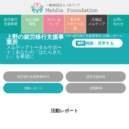
就労移行
自立訓練
カウンセ
青少年
広報誌
お問い
支援事業
事業
リング
スポーツ支
メルディア
合わせ
援
上野の就労移行支援事
TOP
>
就労移行支援事業所
>
活動レポート
>
人
業所
相談・見学する
無料
メルディアトータルサポー
ト｜あなたの「はたらきた
い」を希望に
就労移行支援事業MTS
就労支援内容
活動レポート
就職事例
活動レポート