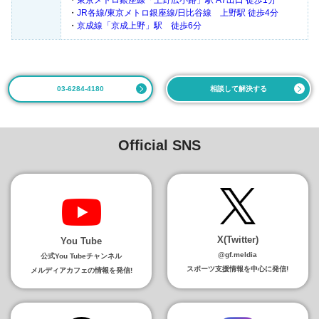
・
JR各線/東京メトロ銀座線/日比谷線 上野駅 徒歩4分
・
京成線「京成上野」駅 徒歩6分
03-6284-4180
相談して解決する
Official SNS
X(Twitter)
You Tube
@gf.meldia
公式You Tubeチャンネル
スポーツ支援情報を中心に発信!
メルディアカフェの情報を発信!