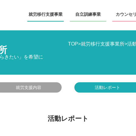
就労移行
支援事業
自立訓練
事業
カウンセ
TOP
>
就労移行支援事業所
>
活
所
らきたい」を希望に
就労支援内容
活動レポート
活動レポート