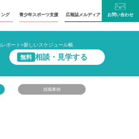
リング
青少年
スポーツ支援
広報誌
メルディア
お問い
合わせ
動レポート
>
新しいスケジュール帳
相談・見学する
無料
就職事例