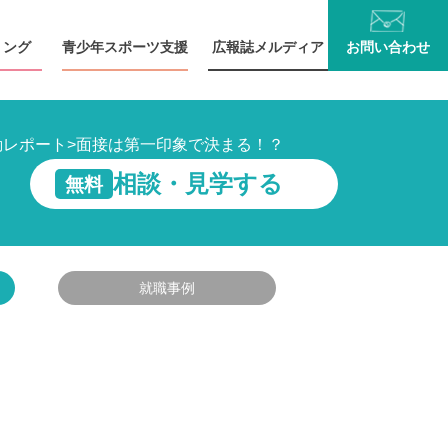
リング
青少年
スポーツ支援
広報誌
メルディア
お問い
合わせ
動レポート
>
面接は第一印象で決まる！？
相談・見学する
無料
就職事例