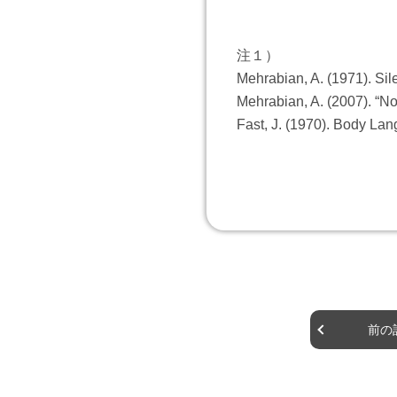
注１）
Mehrabian, A. (1971). S
Mehrabian, A. (2007). “N
Fast, J. (1970). Body La
前の