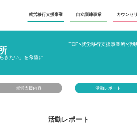
就労移行
支援事業
自立訓練
事業
カウンセ
TOP
>
就労移行支援事業所
>
活
所
らきたい」を希望に
就労支援内容
活動レポート
活動レポート