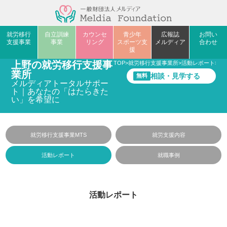
就労移行
自立訓練
カウンセ
青少年
広報誌
お問い
支援事業
事業
リング
スポーツ支
メルディア
合わせ
援
上野の就労移行支援事
TOP
>
就労移行支援事業所
>
活動レポート
>
見
業所
相談・見学する
無料
メルディアトータルサポー
ト｜あなたの「はたらきた
い」を希望に
就労移行支援事業MTS
就労支援内容
活動レポート
就職事例
活動レポート