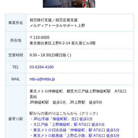
就労移行支援／就労定着支援
事業所名
メルディアトータルサポート上野
〒110-0005
所在地
東京都台東区上野6-2-14 喜久屋ビル3階
営業時間
9:30～18:30(日曜日除く)
TEL
03-6284-4180
MAIL
mts-u@mlda.jp
東京メトロ仲御徒町、都営大江戸線上野御徒町駅 A7出口
直結
JR御徒町駅 徒歩1分、JR上野駅 徒歩5分
駅からの道のりはこちらから（クリック）
最寄り駅
・
JR山手線「御徒町駅」北口 徒歩1分
・
大江戸線「上野御徒町」駅 A7出口 徒歩1分
・
東京メトロ日比谷線「仲御徒町」駅 A7出口 徒歩1分
・
東京メトロ銀座線「上野広小路」駅 A7出口 徒歩1分