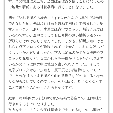
す。その検査に先立ち、当面は補聴器を使うことになったの
で地元の駅前にある補聴器店に行くことになりました。
初めて訪れる場所の場合、さすがのAさんでも単独では歩行
できないため、先日歩行訓練も兼ねて同行して来ました。駅
前と言うこともあり、歩道には点字ブロックが敷設されては
いるのですが、途中どうしても信号機の無い横断歩道を2ヶ
所渡らなければなりませんでした。しかも、横断歩道にはど
ちらも点字ブロックが敷設されていません。これには私もど
うしようかと迷いましたが、本人は足元のかすかな段差やブ
ロックや花壇など、なにかしらを手掛かりにあたかも見えて
いるかのように頭の中に地図を書いて行きました。そして、
点字ブロックがない歩道も二度三度と歩行訓練していく中
で、自分なりの止まる場所や曲がる場所などの道しるべを作
りながら歩いていくのでした。Aさん曰く、見えなくなって
見えて来たものがたくさんあるそうです。
結果、約1時間の歩行訓練で駅から補聴器店までほぼ単独で
行き来するまでになりました。
視力を失い、さらに今度は聴覚まで失いかねないにも関わら