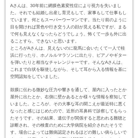
Aさんは、30年前に網膜色素変性症により視力を失いまし
た。それでも結婚し出産し育児もして、家事もして仕事もし
ています。何ともスーパーウーマンです。当たり前のように
目を開ければ景色や行き交う人の顔が見える私ですが、まる
で何も見えなくなったらどうでしょう。怖くて一歩も外に出
ることすら、できないと思います。
ところがAさんは、見えないのに龍馬に会いたくて一人で桂
浜に行ったり、ホノルルマラソンに出たり、ピアノやギター
を弾いたりと相当なチャレンジャーです。そんなAさんは、
これまで白状を駆使しながら、そして耳から入る情報を基に
空間認知をしていました。
鼓膜に伝わる微妙な圧力や響きを通して、屋内に入ったとか
屋外に出たとか、右側に壁かあるとか様々な情報を察知して
いました。ところが、その大事な耳の聞こえが最近特に悪く
なったと感じはじめたので、近所の耳鼻科で診察してもらっ
たそうです。その結果、遺伝子が関係すると思われる難聴と
診断され、その検査のために大学病院を紹介されたそうで
す。場合によっては難病認定されるほどの難しい病らしいで