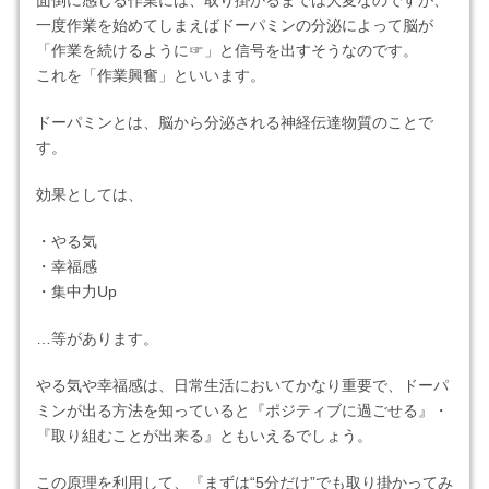
面倒に感じる作業には、取り掛かるまでは大変なのですが、
一度作業を始めてしまえばドーパミンの分泌によって脳が
「作業を続けるように☞」と信号を出すそうなのです。
これを「作業興奮」といいます。
ドーパミンとは、脳から分泌される神経伝達物質のことで
す。
効果としては、
・やる気
・幸福感
・集中力Up
…等があります。
やる気や幸福感は、日常生活においてかなり重要で、ドーパ
ミンが出る方法を知っていると『ポジティブに過ごせる』・
『取り組むことが出来る』ともいえるでしょう。
この原理を利用して、『まずは“5分だけ”でも取り掛かってみ