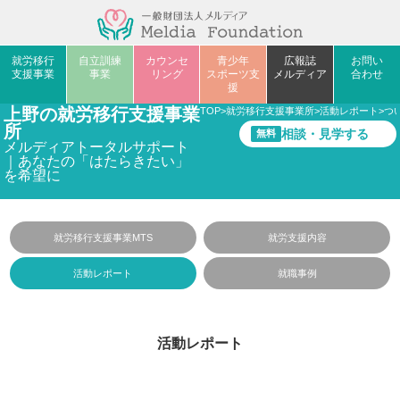
就労移行
自立訓練
カウンセ
青少年
広報誌
お問い
支援事業
事業
リング
スポーツ支
メルディア
合わせ
援
上野の就労移行支援事業
TOP
>
就労移行支援事業所
>
活動レポート
>
つ
所
相談・見学する
無料
メルディアトータルサポート
｜あなたの「はたらきたい」
を希望に
就労移行支援事業MTS
就労支援内容
活動レポート
就職事例
活動レポート