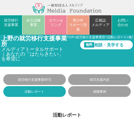
就労移行
自立訓練
カウンセ
青少年
広報誌
お問い
支援事業
事業
リング
スポーツ支
メルディア
合わせ
援
上野の就労移行支援事業
TOP
>
就労移行支援事業所
>
活動レポート
>
食
所
相談・見学する
無料
メルディアトータルサポート
｜あなたの「はたらきたい」
を希望に
就労移行支援事業MTS
就労支援内容
活動レポート
就職事例
活動レポート