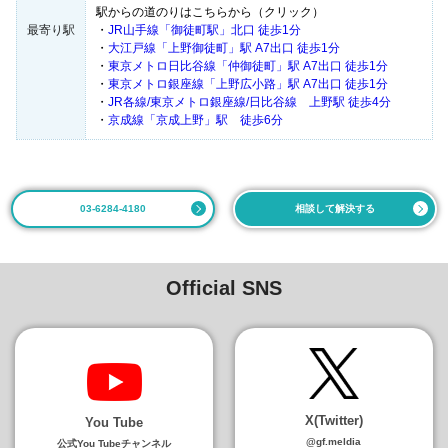
駅からの道のりはこちらから（クリック）
最寄り駅
・
JR山手線「御徒町駅」北口 徒歩1分
・
大江戸線「上野御徒町」駅 A7出口 徒歩1分
・
東京メトロ日比谷線「仲御徒町」駅 A7出口 徒歩1分
・
東京メトロ銀座線「上野広小路」駅 A7出口 徒歩1分
・
JR各線/東京メトロ銀座線/日比谷線 上野駅 徒歩4分
・
京成線「京成上野」駅 徒歩6分
03-6284-4180
相談して解決する
Official SNS
X(Twitter)
You Tube
@gf.meldia
公式You Tubeチャンネル