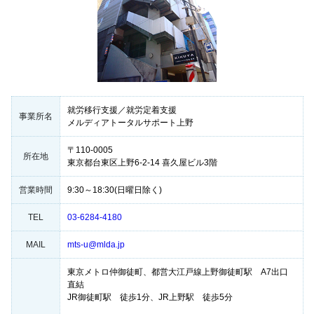
就労移行支援／就労定着支援
事業所名
メルディアトータルサポート上野
〒110-0005
所在地
東京都台東区上野6-2-14 喜久屋ビル3階
営業時間
9:30～18:30(日曜日除く)
TEL
03-6284-4180
MAIL
mts-u@mlda.jp
東京メトロ仲御徒町、都営大江戸線上野御徒町駅 A7出口
直結
JR御徒町駅 徒歩1分、JR上野駅 徒歩5分