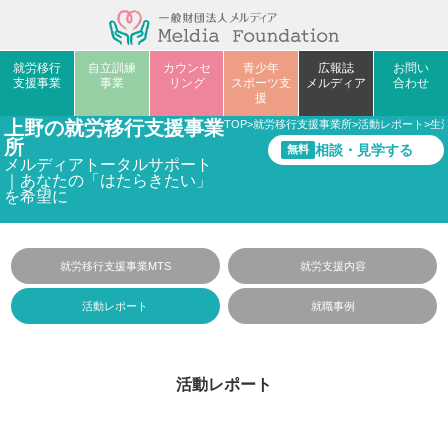
就労移行
自立訓練
カウンセ
青少年
広報誌
お問い
支援事業
事業
リング
スポーツ支
メルディア
合わせ
援
上野の就労移行支援事業
TOP
>
就労移行支援事業所
>
活動レポート
>
生
所
相談・見学する
無料
メルディアトータルサポート
｜あなたの「はたらきたい」
を希望に
就労移行支援事業MTS
就労支援内容
活動レポート
就職事例
活動レポート