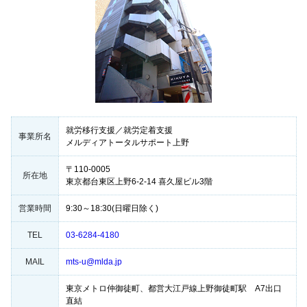
就労移行支援／就労定着支援
事業所名
メルディアトータルサポート上野
〒110-0005
所在地
東京都台東区上野6-2-14 喜久屋ビル3階
営業時間
9:30～18:30(日曜日除く)
TEL
03-6284-4180
MAIL
mts-u@mlda.jp
東京メトロ仲御徒町、都営大江戸線上野御徒町駅 A7出口
直結