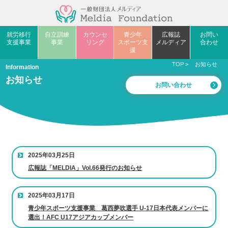
就労移行
自立訓練
カウンセ
青少年
広報誌
お問い
支援事業
事業
リング
スポーツ支
メルディア
合わせ
援
TOP
>
お知らせ
Information
お知らせ
お問い合わせ
2025年03月25日
広報誌「MELDIA」Vol.66発行のお知らせ
2025年03月17日
青少年スポーツ支援事業 葛西夢吹選手 U-17日本代表メンバーに
選出！AFC U17アジアカップメンバー