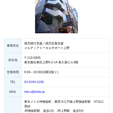
就労移行支援／就労定着支援
事業所名
メルディアトータルサポート上野
〒110-0005
所在地
東京都台東区上野6-2-14 喜久屋ビル3階
営業時間
9:30～18:30(日曜日除く)
TEL
03-6284-4180
MAIL
mts-u@mlda.jp
東京メトロ仲御徒町、都営大江戸線上野御徒町駅 A7出口
直結
JR御徒町駅 徒歩1分、JR上野駅 徒歩5分