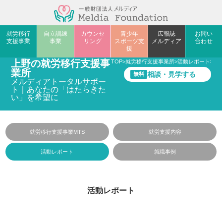
就労移行
自立訓練
カウンセ
青少年
広報誌
お問い
支援事業
事業
リング
スポーツ支
メルディア
合わせ
援
上野の就労移行支援事
TOP
>
就労移行支援事業所
>
活動レポート
>
今
業所
相談・見学する
無料
メルディアトータルサポー
ト｜あなたの「はたらきた
い」を希望に
就労移行支援事業MTS
就労支援内容
活動レポート
就職事例
活動レポート