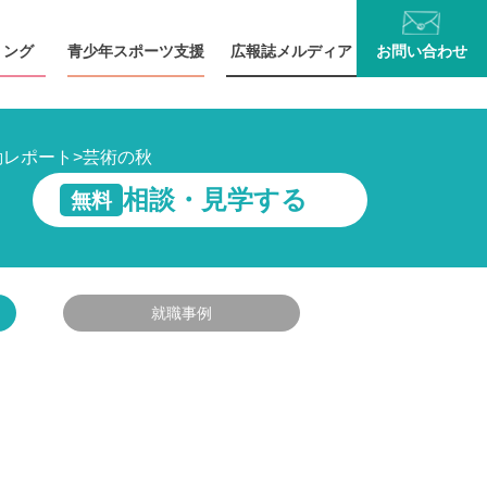
リング
青少年
スポーツ支援
広報誌
メルディア
お問い
合わせ
動レポート
>
芸術の秋
相談・見学する
無料
就職事例