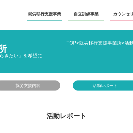
就労移行
支援事業
自立訓練
事業
カウンセ
TOP
>
就労移行支援事業所
>
活
所
らきたい」を希望に
就労支援内容
活動レポート
活動レポート