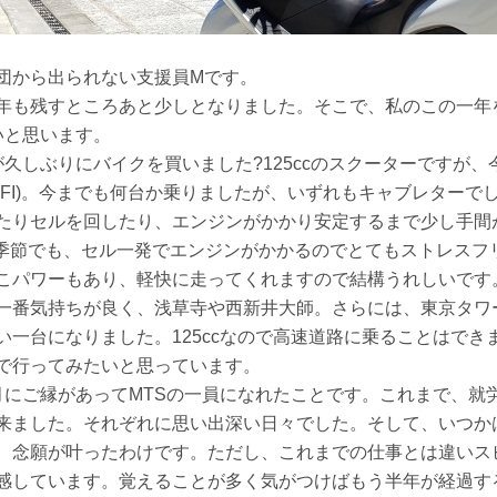
団から出られない支援員Mです。
年も残すところあと少しとなりました。そこで、私のこの一年
いと思います。
久しぶりにバイクを買いました?125ccのスクーターですが
(FI)。今までも何台か乗りましたが、いずれもキャブレターで
たりセルを回したり、エンジンがかかり安定するまで少し手間
の季節でも、セル一発でエンジンがかかるのでとてもストレスフ
こパワーもあり、軽快に走ってくれますので結構うれしいです
一番気持ちが良く、浅草寺や西新井大師。さらには、東京タワ
い一台になりました。125ccなので高速道路に乗ることはでき
で行ってみたいと思っています。
月にご縁があってMTSの一員になれたことです。これまで、就
来ました。それぞれに思い出深い日々でした。そして、いつか
、念願が叶ったわけです。ただし、これまでの仕事とは違いス
感しています。覚えることが多く気がつけばもう半年が経過す