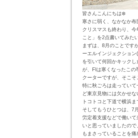
皆さんこんにちは❄️
寒さに弱く、なかなか布
クリスマスも終わり、今
こと」を2点書いてみた
まずは、8月のことですが
ーエルインジェクション
を引いて何回かキックし
が、FIは寒くなったこ
クーターですが、そこそ
特に秋ごろは走っていて
ど東京見物には欠かせな
トコトコと下道で横浜ま
そしてもうひとつは、7
労定着支援などで働いて
いと思っていましたので
もまさっていることを痛