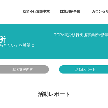
就労移行
支援事業
自立訓練
事業
カウンセ
TOP
>
就労移行支援事業所
>
活
所
らきたい」を希望に
就労支援内容
活動レポート
活動レポート