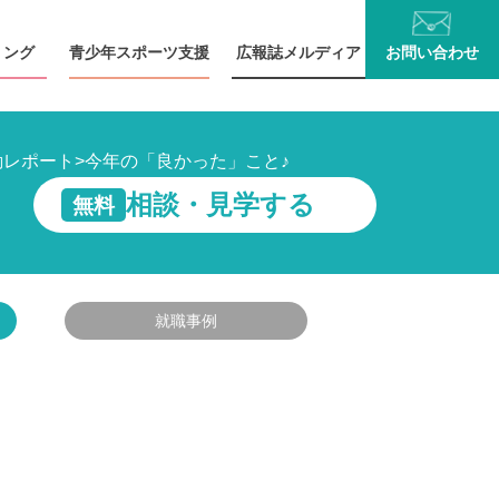
リング
青少年
スポーツ支援
広報誌
メルディア
お問い
合わせ
動レポート
>
今年の「良かった」こと♪
相談・見学する
無料
就職事例