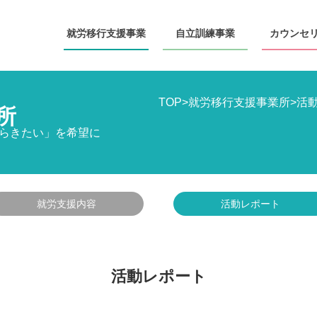
就労移行
支援事業
自立訓練
事業
カウンセ
TOP
>
就労移行支援事業所
>
活
所
らきたい」を希望に
就労支援内容
活動レポート
活動レポート