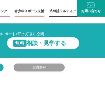
リング
青少年
スポーツ支援
広報誌
メルディア
お問い
合わせ
動レポート
>
私の好きな空間…
相談・見学する
無料
就職事例