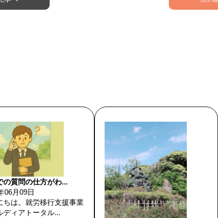
の質問の仕方がわ...
6年06月09日
にちは。就労移行支援事業
ディアトータル...