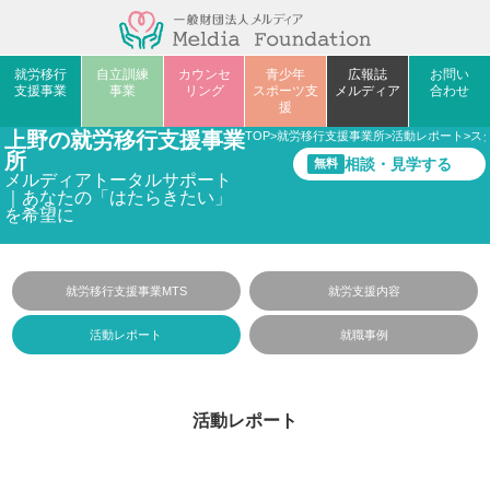
就労移行
自立訓練
カウンセ
青少年
広報誌
お問い
支援事業
事業
リング
スポーツ支
メルディア
合わせ
援
上野の就労移行支援事業
TOP
>
就労移行支援事業所
>
活動レポート
>
ス
所
相談・見学する
無料
メルディアトータルサポート
｜あなたの「はたらきたい」
を希望に
就労移行支援事業MTS
就労支援内容
活動レポート
就職事例
活動レポート