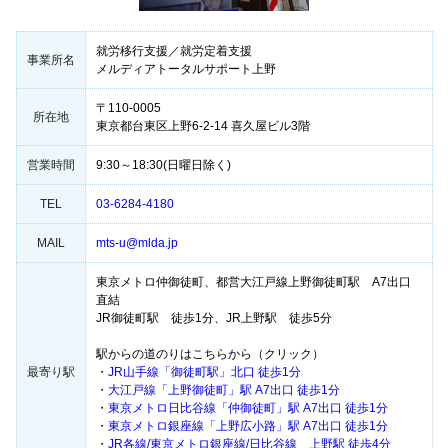
就労移行支援／就労定着支援
事業所名
メルディアトータルサポート上野
〒110-0005
所在地
東京都台東区上野6-2-14 喜久屋ビル3階
営業時間
9:30～18:30(日曜日除く)
TEL
03-6284-4180
MAIL
mts-u@mlda.jp
東京メトロ仲御徒町、都営大江戸線上野御徒町駅 A7出口
直結
JR御徒町駅 徒歩1分、JR上野駅 徒歩5分
駅からの道のりはこちらから（クリック）
最寄り駅
・
JR山手線「御徒町駅」北口 徒歩1分
・
大江戸線「上野御徒町」駅 A7出口 徒歩1分
・
東京メトロ日比谷線「仲御徒町」駅 A7出口 徒歩1分
・
東京メトロ銀座線「上野広小路」駅 A7出口 徒歩1分
・
JR各線/東京メトロ銀座線/日比谷線 上野駅 徒歩4分