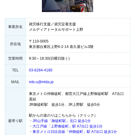
就労移行支援／就労定着支援
事業所名
メルディアトータルサポート上野
〒110-0005
所在地
東京都台東区上野6-2-14 喜久屋ビル3階
営業時間
9:30～18:30(日曜日除く)
TEL
03-6284-4180
MAIL
mts-u@mlda.jp
東京メトロ仲御徒町、都営大江戸線上野御徒町駅 A7出口
直結
JR御徒町駅 徒歩1分、JR上野駅 徒歩5分
駅からの道のりはこちらから（クリック）
最寄り駅
・
JR山手線「御徒町駅」北口 徒歩1分
・
大江戸線「上野御徒町」駅 A7出口 徒歩1分
・
東京メトロ日比谷線「仲御徒町」駅 A7出口 徒歩1分