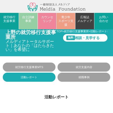
就労移行
自立訓練
カウンセ
青少年
広報誌
お問い
支援事業
事業
リング
スポーツ支
メルディア
合わせ
援
上野の就労移行支援事
TOP
>
就労移行支援事業所
>
活動レポート
>
フ
業所
相談・見学する
無料
メルディアトータルサポー
ト｜あなたの「はたらきた
い」を希望に
就労移行支援事業MTS
就労支援内容
活動レポート
就職事例
活動レポート