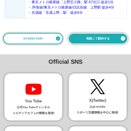
・
東京メトロ銀座線「上野広小路」駅 A7出口 徒歩1分
・
JR各線/東京メトロ銀座線/日比谷線 上野駅 徒歩4分
・
京成線「京成上野」駅 徒歩6分
03-6284-4180
相談して解決する
Official SNS
X(Twitter)
You Tube
@gf.meldia
公式You Tubeチャンネル
スポーツ支援情報を中心に発信!
メルディアカフェの情報を発信!