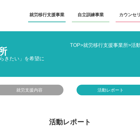
就労移行
支援事業
自立訓練
事業
カウンセ
TOP
>
就労移行支援事業所
>
活
所
らきたい」を希望に
就労支援内容
活動レポート
活動レポート