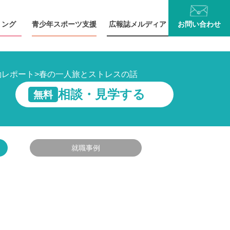
リング
青少年
スポーツ支援
広報誌
メルディア
お問い
合わせ
動レポート
>
春の一人旅とストレスの話
相談・見学する
無料
就職事例