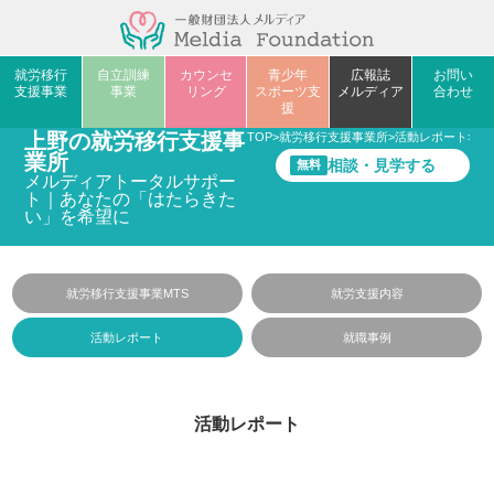
就労移行
自立訓練
カウンセ
青少年
広報誌
お問い
支援事業
事業
リング
スポーツ支
メルディア
合わせ
援
上野の就労移行支援事
TOP
>
就労移行支援事業所
>
活動レポート
>
自
業所
相談・見学する
無料
メルディアトータルサポー
ト｜あなたの「はたらきた
い」を希望に
就労移行支援事業MTS
就労支援内容
活動レポート
就職事例
活動レポート