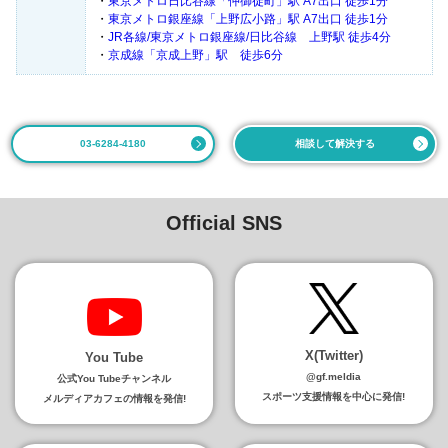
・
東京メトロ日比谷線「仲御徒町」駅 A7出口 徒歩1分
・
東京メトロ銀座線「上野広小路」駅 A7出口 徒歩1分
・
JR各線/東京メトロ銀座線/日比谷線 上野駅 徒歩4分
・
京成線「京成上野」駅 徒歩6分
03-6284-4180
相談して解決する
Official SNS
X(Twitter)
You Tube
@gf.meldia
公式You Tubeチャンネル
スポーツ支援情報を中心に発信!
メルディアカフェの情報を発信!