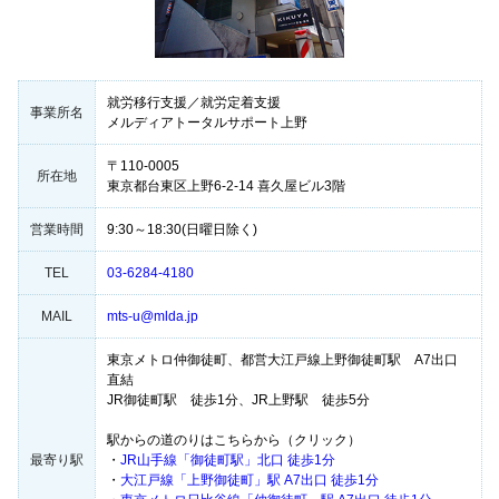
就労移行支援／就労定着支援
事業所名
メルディアトータルサポート上野
〒110-0005
所在地
東京都台東区上野6-2-14 喜久屋ビル3階
営業時間
9:30～18:30(日曜日除く)
TEL
03-6284-4180
MAIL
mts-u@mlda.jp
東京メトロ仲御徒町、都営大江戸線上野御徒町駅 A7出口
直結
JR御徒町駅 徒歩1分、JR上野駅 徒歩5分
駅からの道のりはこちらから（クリック）
最寄り駅
・
JR山手線「御徒町駅」北口 徒歩1分
・
大江戸線「上野御徒町」駅 A7出口 徒歩1分