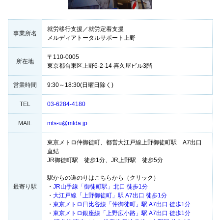
就労移行支援／就労定着支援
事業所名
メルディアトータルサポート上野
〒110-0005
所在地
東京都台東区上野6-2-14 喜久屋ビル3階
営業時間
9:30～18:30(日曜日除く)
TEL
03-6284-4180
MAIL
mts-u@mlda.jp
東京メトロ仲御徒町、都営大江戸線上野御徒町駅 A7出口
直結
JR御徒町駅 徒歩1分、JR上野駅 徒歩5分
駅からの道のりはこちらから（クリック）
最寄り駅
・
JR山手線「御徒町駅」北口 徒歩1分
・
大江戸線「上野御徒町」駅 A7出口 徒歩1分
・
東京メトロ日比谷線「仲御徒町」駅 A7出口 徒歩1分
・
東京メトロ銀座線「上野広小路」駅 A7出口 徒歩1分