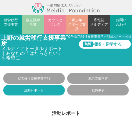
就労移行
自立訓練
カウンセ
青少年
広報誌
お問い
支援事業
事業
リング
スポーツ支
メルディア
合わせ
援
上野の就労移行支援事業
TOP
>
就労移行支援事業所
>
活動レポート
>
お
所
相談・見学する
無料
メルディアトータルサポート
｜あなたの「はたらきたい」
を希望に
就労移行支援事業MTS
就労支援内容
活動レポート
就職事例
活動レポート