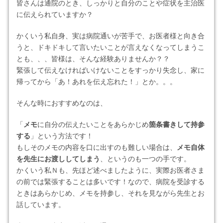
皆さんは通院のとき、しっかりと自分のことや症状を主治医
に伝えられていますか？
かくいう私自身、実は病院通いが苦手で、お医者様と向き合
うと、ドキドキして言いたいことが言えなくなってしまうこ
とも、、、皆様は、そんな経験ありませんか？？
緊張して伝えなければいけないことをすっかり失念し、家に
帰ってから「あ！あれを伝え忘れた！」とか。。。
そんな時におすすめなのは、
「
メモ
に自分の伝えたいことをあらかじめ
箇条書きして持参
する
」という方法です！
もしそのメモの内容を口に出すのも難しい場合は、
メモ自体
を先生にお渡ししてしまう
、というのも一つの手です。
かくいう私Ｎも、先ほど述べましたように、実際お医者さま
の前では緊張することは多いです！なので、病院を受診する
ときはあらかじめ、メモを持参し、それを見ながら先生とお
話しています。