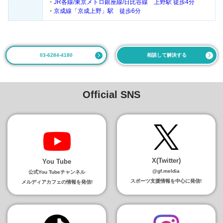
・
JR各線/東京メトロ銀座線/日比谷線 上野駅 徒歩4分
・
京成線「京成上野」駅 徒歩6分
03-6284-4180
相談して解決する
Official SNS
X(Twitter)
You Tube
@gf.meldia
公式You Tubeチャンネル
スポーツ支援情報を中心に発信!
メルディアカフェの情報を発信!