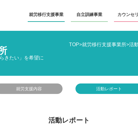
就労移行
支援事業
自立訓練
事業
カウンセ
TOP
>
就労移行支援事業所
>
活
所
らきたい」を希望に
就労支援内容
活動レポート
活動レポート