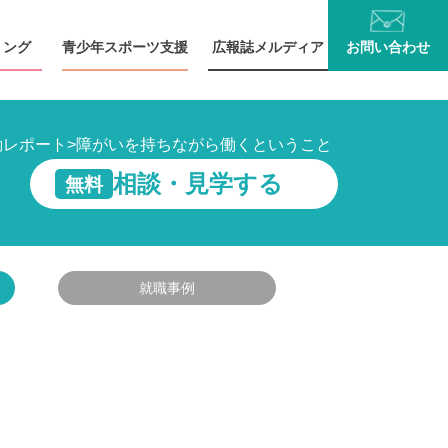
リング
青少年
スポーツ支援
広報誌
メルディア
お問い
合わせ
動レポート
>
障がいを持ちながら働くということ
相談・見学する
無料
就職事例