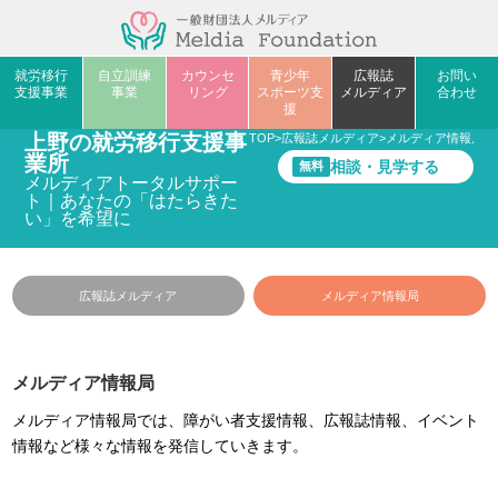
就労移行
自立訓練
カウンセ
青少年
広報誌
お問い
支援事業
事業
リング
スポーツ支
メルディア
合わせ
援
上野の就労移行支援事
TOP
>
広報誌メルディア
>
メルディア情報局
>
c
業所
相談・見学する
無料
メルディアトータルサポー
ト｜あなたの「はたらきた
い」を希望に
広報誌メルディア
メルディア情報局
メルディア情報局
メルディア情報局では、障がい者支援情報、広報誌情報、イベント
情報など様々な情報を発信していきます。