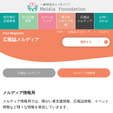
就労移行
自立訓練
カウンセ
青少年
広報誌
お問い
支援事業
事業
リング
スポーツ支
メルディア
合わせ
援
TOP
>
広報誌メルディア
>
メルディア
Free Magazine
広報誌メルディア
購読する
広報誌メルディア
メルディア情報局
メルディア情報局
メルディア情報局では、障がい者支援情報、広報誌情報、イベント
情報など様々な情報を発信していきます。