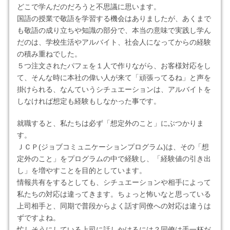
どこで学んだのだろうと不思議に思います。
国語の授業で敬語を学習する機会はありましたが、あくまで
も敬語の成り立ちや知識の部分で、本当の意味で実践し学ん
だのは、学校生活やアルバイト、社会人になってからの経験
の積み重ねでした。
５つ注文されたパフェを１人で作りながら、お客様対応をし
て、そんな時に本社の偉い人が来て「頑張ってるね」と声を
掛けられる、なんていうシチュエーションは、アルバイトを
しなければ想定も経験もしなかった事です。
就職すると、私たちは必ず「想定外のこと」にぶつかりま
す。
ＪＣＰ(ジョブコミュニケーションプログラム)は、その「想
定外のこと」をプログラムの中で経験し、「経験値の引き出
し」を増やすことを目的としています。
情報共有をするとしても、シチュエーションや相手によって
私たちの対応は違ってきます。ちょっと怖いなと思っている
上司相手と、同期で普段からよく話す同僚への対応は違うは
ずですよね。
忙しそうにしている上司に話しかけるには？同僚は手一杯だ