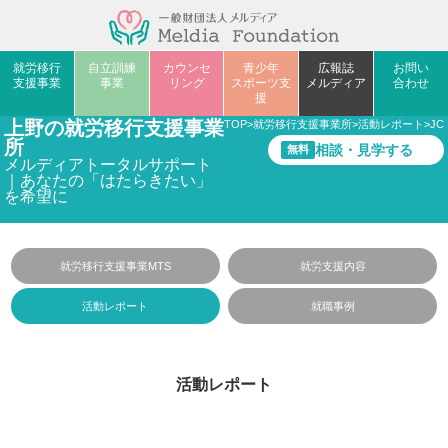
就労移行
自立訓練
カウンセ
青少年
広報誌
お問い
支援事業
事業
リング
スポーツ支
メルディア
合わせ
援
上野の就労移行支援事業
TOP
>
就労移行支援事業所
>
活動レポート
>
J
所
相談・見学する
無料
メルディアトータルサポート
｜あなたの「はたらきたい」
を希望に
就労移行支援事業MTS
就労支援内容
活動レポート
就職事例
活動レポート