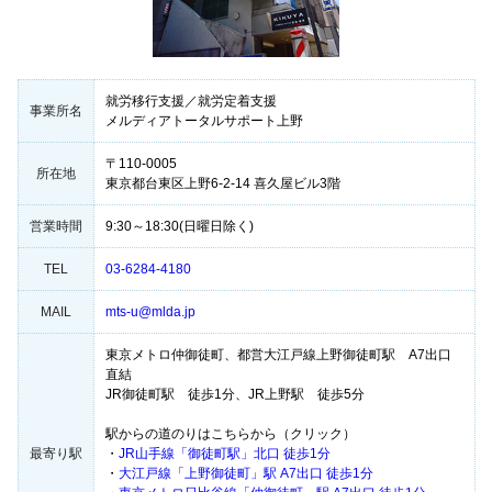
就労移行支援／就労定着支援
事業所名
メルディアトータルサポート上野
〒110-0005
所在地
東京都台東区上野6-2-14 喜久屋ビル3階
営業時間
9:30～18:30(日曜日除く)
TEL
03-6284-4180
MAIL
mts-u@mlda.jp
東京メトロ仲御徒町、都営大江戸線上野御徒町駅 A7出口
直結
JR御徒町駅 徒歩1分、JR上野駅 徒歩5分
駅からの道のりはこちらから（クリック）
最寄り駅
・
JR山手線「御徒町駅」北口 徒歩1分
・
大江戸線「上野御徒町」駅 A7出口 徒歩1分