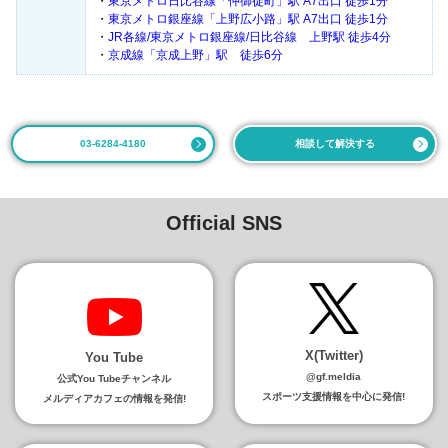
・
東京メトロ日比谷線「仲御徒町」駅 A7出口 徒歩1分
・
東京メトロ銀座線「上野広小路」駅 A7出口 徒歩1分
・
JR各線/東京メトロ銀座線/日比谷線 上野駅 徒歩4分
・
京成線「京成上野」駅 徒歩6分
03-6284-4180
相談して解決する
Official SNS
X(Twitter)
You Tube
@gf.meldia
公式You Tubeチャンネル
スポーツ支援情報を中心に発信!
メルディアカフェの情報を発信!