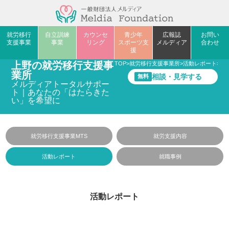
就労移行
自立訓練
カウンセ
青少年
広報誌
お問い
支援事業
事業
リング
スポーツ支
メルディア
合わせ
援
上野の就労移行支援事
TOP
>
就労移行支援事業所
>
活動レポート
>
私
業所
相談・見学する
無料
メルディアトータルサポー
ト｜あなたの「はたらきた
い」を希望に
就労移行支援事業MTS
就労支援内容
活動レポート
就職事例
活動レポート