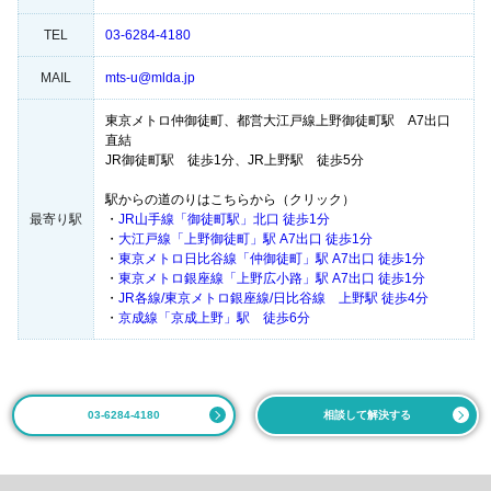
TEL
03-6284-4180
MAIL
mts-u@mlda.jp
東京メトロ仲御徒町、都営大江戸線上野御徒町駅 A7出口
直結
JR御徒町駅 徒歩1分、JR上野駅 徒歩5分
駅からの道のりはこちらから（クリック）
最寄り駅
・
JR山手線「御徒町駅」北口 徒歩1分
・
大江戸線「上野御徒町」駅 A7出口 徒歩1分
・
東京メトロ日比谷線「仲御徒町」駅 A7出口 徒歩1分
・
東京メトロ銀座線「上野広小路」駅 A7出口 徒歩1分
・
JR各線/東京メトロ銀座線/日比谷線 上野駅 徒歩4分
・
京成線「京成上野」駅 徒歩6分
03-6284-4180
相談して解決する