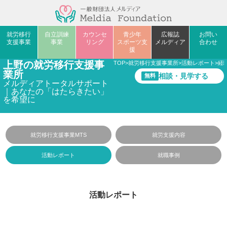
就労移行
自立訓練
カウンセ
青少年
広報誌
お問い
支援事業
事業
リング
スポーツ支
メルディア
合わせ
援
上野の就労移行支援事
TOP
>
就労移行支援事業所
>
活動レポート
>
経
業所
相談・見学する
無料
メルディアトータルサポート
｜あなたの「はたらきたい」
を希望に
就労移行支援事業MTS
就労支援内容
活動レポート
就職事例
活動レポート