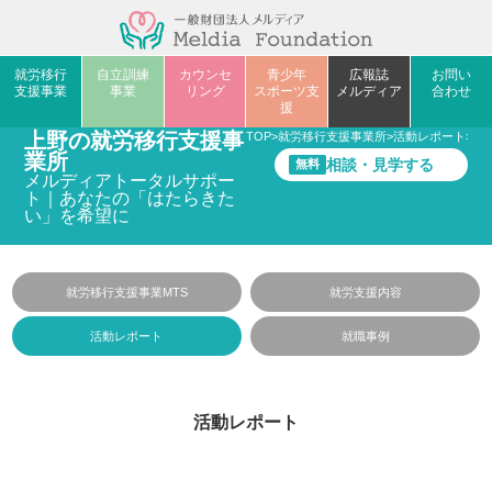
就労移行
自立訓練
カウンセ
青少年
広報誌
お問い
支援事業
事業
リング
スポーツ支
メルディア
合わせ
援
上野の就労移行支援事
TOP
>
就労移行支援事業所
>
活動レポート
>
下
業所
相談・見学する
無料
メルディアトータルサポー
ト｜あなたの「はたらきた
い」を希望に
就労移行支援事業MTS
就労支援内容
活動レポート
就職事例
活動レポート