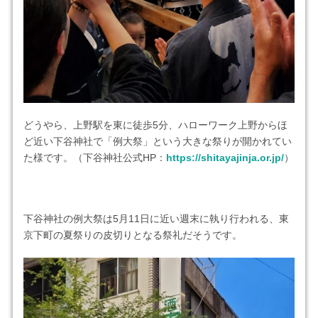
どうやら、上野駅を東に徒歩5分、ハローワーク上野からほ
ど近い下谷神社で「例大祭」という大きな祭りが開かれてい
た様です。（下谷神社公式HP：
https://shitayajinja.or.jp/
）
下谷神社の例大祭は5月11日に近い週末に執り行われる、東
京下町の夏祭りの皮切りとなる祭礼だそうです。