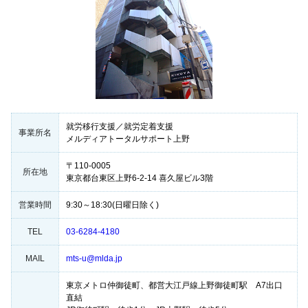
就労移行支援／就労定着支援
事業所名
メルディアトータルサポート上野
〒110-0005
所在地
東京都台東区上野6-2-14 喜久屋ビル3階
営業時間
9:30～18:30(日曜日除く)
TEL
03-6284-4180
MAIL
mts-u@mlda.jp
東京メトロ仲御徒町、都営大江戸線上野御徒町駅 A7出口
直結