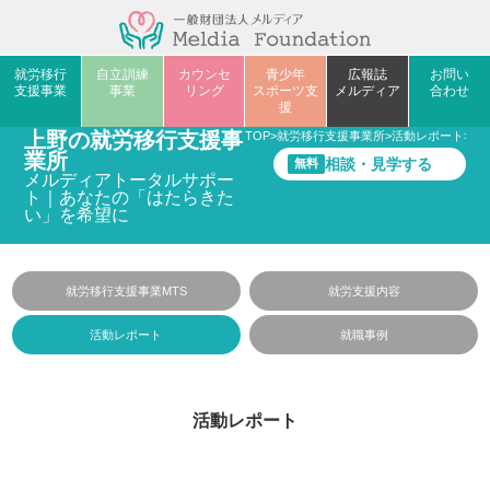
就労移行
自立訓練
カウンセ
青少年
広報誌
お問い
支援事業
事業
リング
スポーツ支
メルディア
合わせ
援
上野の就労移行支援事
TOP
>
就労移行支援事業所
>
活動レポート
>
リ
業所
相談・見学する
無料
メルディアトータルサポー
ト｜あなたの「はたらきた
い」を希望に
就労移行支援事業MTS
就労支援内容
活動レポート
就職事例
活動レポート