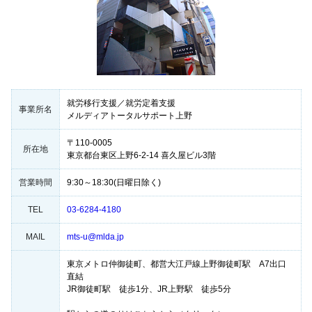
就労移行支援／就労定着支援
事業所名
メルディアトータルサポート上野
〒110-0005
所在地
東京都台東区上野6-2-14 喜久屋ビル3階
営業時間
9:30～18:30(日曜日除く)
TEL
03-6284-4180
MAIL
mts-u@mlda.jp
東京メトロ仲御徒町、都営大江戸線上野御徒町駅 A7出口
直結
JR御徒町駅 徒歩1分、JR上野駅 徒歩5分