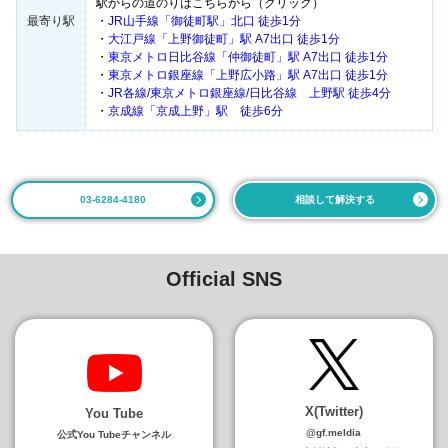
駅からの道のりはこちらから（クリック）
最寄り駅
・
JR山手線「御徒町駅」北口 徒歩1分
・
大江戸線「上野御徒町」駅 A7出口 徒歩1分
・
東京メトロ日比谷線「仲御徒町」駅 A7出口 徒歩1分
・
東京メトロ銀座線「上野広小路」駅 A7出口 徒歩1分
・
JR各線/東京メトロ銀座線/日比谷線 上野駅 徒歩4分
・
京成線「京成上野」駅 徒歩6分
03-6284-4180
相談して解決する
Official SNS
X(Twitter)
You Tube
@gf.meldia
公式You Tubeチャンネル