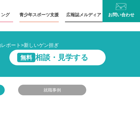
リング
青少年
スポーツ支援
広報誌
メルディア
お問い
合わせ
動レポート
>
新しいゲン担ぎ
相談・見学する
無料
就職事例