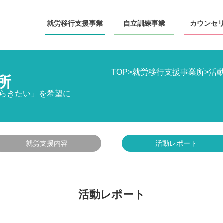
就労移行
支援事業
自立訓練
事業
カウンセ
TOP
>
就労移行支援事業所
>
活
所
らきたい」を希望に
就労支援内容
活動レポート
活動レポート