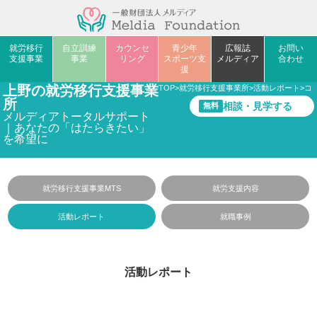
就労移行
自立訓練
カウンセ
青少年
広報誌
お問い
支援事業
事業
リング
スポーツ支
メルディア
合わせ
援
上野の就労移行支援事業
TOP
>
就労移行支援事業所
>
活動レポート
>
コ
所
相談・見学する
無料
メルディアトータルサポート
｜あなたの「はたらきたい」
を希望に
就労移行支援事業MTS
就労支援内容
活動レポート
就職事例
活動レポート