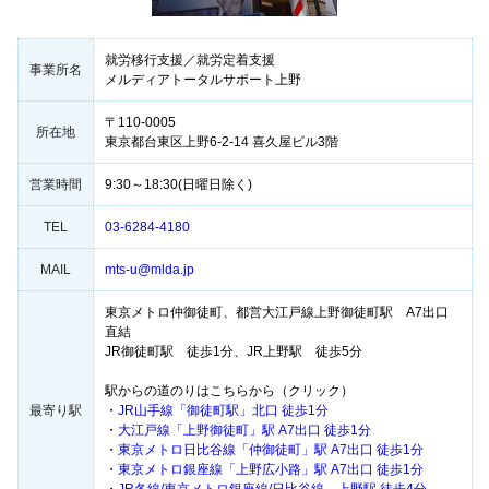
就労移行支援／就労定着支援
事業所名
メルディアトータルサポート上野
〒110-0005
所在地
東京都台東区上野6-2-14 喜久屋ビル3階
営業時間
9:30～18:30(日曜日除く)
TEL
03-6284-4180
MAIL
mts-u@mlda.jp
東京メトロ仲御徒町、都営大江戸線上野御徒町駅 A7出口
直結
JR御徒町駅 徒歩1分、JR上野駅 徒歩5分
駅からの道のりはこちらから（クリック）
最寄り駅
・
JR山手線「御徒町駅」北口 徒歩1分
・
大江戸線「上野御徒町」駅 A7出口 徒歩1分
・
東京メトロ日比谷線「仲御徒町」駅 A7出口 徒歩1分
・
東京メトロ銀座線「上野広小路」駅 A7出口 徒歩1分
・
JR各線/東京メトロ銀座線/日比谷線 上野駅 徒歩4分