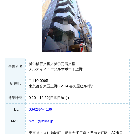
就労移行支援／就労定着支援
事業所名
メルディアトータルサポート上野
〒110-0005
所在地
東京都台東区上野6-2-14 喜久屋ビル3階
営業時間
9:30～18:30(日曜日除く)
TEL
03-6284-4180
MAIL
mts-u@mlda.jp
東京メトロ仲御徒町、都営大江戸線上野御徒町駅 A7出口