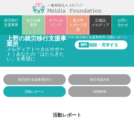
就労移行
自立訓練
カウンセ
青少年
広報誌
お問い
支援事業
事業
リング
スポーツ支
メルディア
合わせ
援
上野の就労移行支援事
TOP
>
就労移行支援事業所
>
活動レポート
>
P
業所
相談・見学する
無料
メルディアトータルサポー
ト｜あなたの「はたらきた
い」を希望に
就労移行支援事業MTS
就労支援内容
活動レポート
就職事例
活動レポート