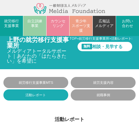
就労移行
自立訓練
カウンセ
青少年
広報誌
お問い
支援事業
事業
リング
スポーツ支
メルディア
合わせ
援
上野の就労移行支援事
TOP
>
就労移行支援事業所
>
活動レポート
>
和
業所
相談・見学する
無料
メルディアトータルサポー
ト｜あなたの「はたらきた
い」を希望に
就労移行支援事業MTS
就労支援内容
活動レポート
就職事例
活動レポート