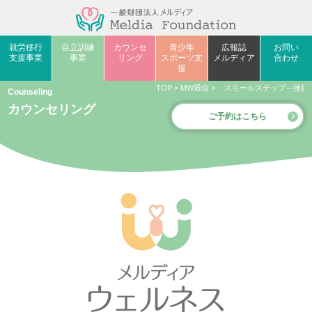
就労移行
自立訓練
カウンセ
青少年
広報誌
お問い
支援事業
事業
リング
スポーツ支
メルディア
合わせ
援
TOP
>
MW通信
>
スモールステップ～挫折
Counseling
カウンセリング
ご予約はこちら