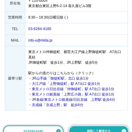
〒110-0005
所在地
東京都台東区上野6-2-14 喜久屋ビル3階
営業時間
9:30～18:30(日曜日除く)
TEL
03-6284-4180
MAIL
mts-u@mlda.jp
東京メトロ仲御徒町、都営大江戸線上野御徒町駅 A7出口
直結
JR御徒町駅 徒歩1分、JR上野駅 徒歩5分
駅からの道のりはこちらから（クリック）
最寄り駅
・
JR山手線「御徒町駅」北口 徒歩1分
・
大江戸線「上野御徒町」駅 A7出口 徒歩1分
・
東京メトロ日比谷線「仲御徒町」駅 A7出口 徒歩1分
・
東京メトロ銀座線「上野広小路」駅 A7出口 徒歩1分
・
JR各線/東京メトロ銀座線/日比谷線 上野駅 徒歩4分
・
京成線「京成上野」駅 徒歩6分
03-6284-4180
相談して解決する