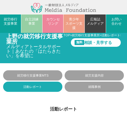
就労移行
自立訓練
カウンセ
青少年
広報誌
お問い
支援事業
事業
リング
スポーツ支
メルディア
合わせ
援
上野の就労移行支援事
TOP
>
就労移行支援事業所
>
活動レポート
>
中
業所
相談・見学する
無料
メルディアトータルサポー
ト｜あなたの「はたらきた
い」を希望に
就労移行支援事業MTS
就労支援内容
活動レポート
就職事例
活動レポート