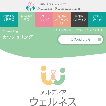
就労移行
自立訓練
カウンセ
青少年
広報誌
お問い
支援事業
事業
リング
スポーツ支
メルディア
合わせ
援
TOP
>
MW通信
>
カウンセリングを受ける
Counseling
カウンセリング
ご予約はこちら